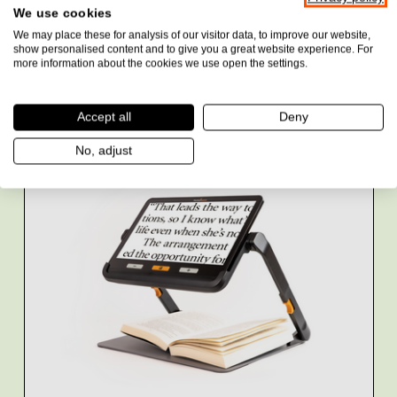
SENSOTEC Gobox Plus voor gesproken
We use cookies
en vergrote tv-ondertiteling
We may place these for analysis of our visitor data, to improve our website,
show personalised content and to give you a great website experience. For
Prijs:
more information about the cookies we use open the settings.
€728,00
incl. btw
Accept all
Deny
Bekijk product
No, adjust