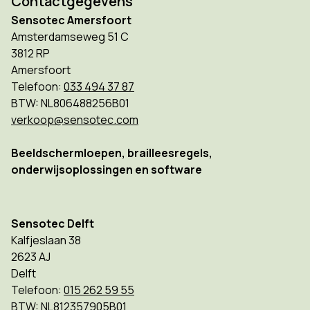
Contactgegevens
Sensotec Amersfoort
Amsterdamseweg 51 C
3812 RP
Amersfoort
Telefoon:
033 494 37 87
BTW: NL806488256B01
verkoop@sensotec.com
Beeldschermloepen, brailleesregels,
onderwijsoplossingen en software
Sensotec Delft
Kalfjeslaan 38
2623 AJ
Delft
Telefoon:
015 262 59 55
BTW: NL812357905B01