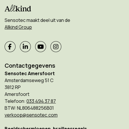
Sensotec maakt deel uit van de
Allkind Group
Contactgegevens
Sensotec Amersfoort
Amsterdamseweg 51 C
3812 RP
Amersfoort
Telefoon:
033 494 37 87
BTW: NL806488256B01
verkoop@sensotec.com
Beeldschermloepen, brailleesregels,