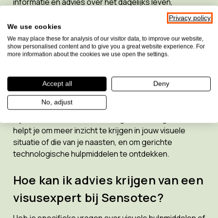
informatie en advies over het dagelijks leven,
schooloplossingen, werkplekaanpassingen en
Privacy policy
lifestyle voor mensen met een visuele uitdaging. Onze
We use cookies
blog en inspirerende klantverhalen bieden praktische
We may place these for analysis of our visitor data, to improve our website,
show personalised content and to give you a great website experience. For
tips en ervaringen.
more information about the cookies we use open the settings.
Welke informatie biedt Sensotec over
Accept all
Deny
specifieke oogaandoeningen?
No, adjust
Sensotec biedt een duidelijk overzicht en toelichting
bij de meest voorkomende oogaandoeningen. Dit
helpt je om meer inzicht te krijgen in jouw visuele
situatie of die van je naasten, en om gerichte
technologische hulpmiddelen te ontdekken.
Hoe kan ik advies krijgen van een
visusexpert bij Sensotec?