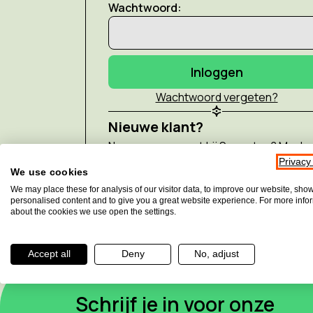
Wachtwoord:
Wachtwoord vergeten?
Nieuwe klant?
Nog geen account bij Sensotec? Maak 
gemakkelijk een aan!
Privacy
We use cookies
We may place these for analysis of our visitor data, to improve our website, sho
Account aanmaken
personalised content and to give you a great website experience. For more info
about the cookies we use open the settings.
Accept all
Deny
No, adjust
Schrijf je in voor onze