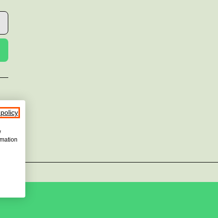
er
 policy
w
rmation