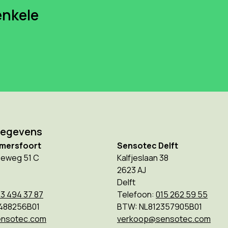
enkele
gegevens
mersfoort
Sensotec Delft
eweg 51 C
Kalfjeslaan 38
2623 AJ
Delft
3 494 37 87
Telefoon:
015 262 59 55
488256B01
BTW: NL812357905B01
nsotec.com
verkoop@sensotec.com