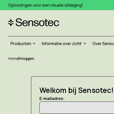
Oplossingen voor een visuele uitdaging!
Producten
Informatie over zicht
Over Sens
Home
Inloggen
Welkom bij Sensotec!
E-mailadres: