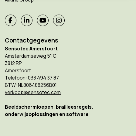
Contactgegevens
Sensotec Amersfoort
Amsterdamseweg 51 C
3812 RP
Amersfoort
Telefoon:
033 494 37 87
BTW: NL806488256B01
verkoop@sensotec.com
Beeldschermloepen, brailleesregels,
onderwijsoplossingen en software