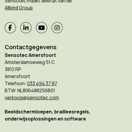
Sensotec maakt deel uit van de
Allkind Group
Contactgegevens
Sensotec Amersfoort
Amsterdamseweg 51 C
3812 RP
Amersfoort
Telefoon:
033 494 37 87
BTW: NL806488256B01
verkoop@sensotec.com
Beeldschermloepen, brailleesregels,
onderwijsoplossingen en software