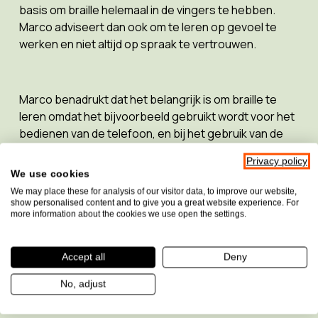
basis om braille helemaal in de vingers te hebben.
Marco adviseert dan ook om te leren op gevoel te
werken en niet altijd op spraak te vertrouwen.
Marco benadrukt dat het belangrijk is om braille te
leren omdat het bijvoorbeeld gebruikt wordt voor het
bedienen van de telefoon, en bij het gebruik van de
computer op het werk of thuis. Het biedt je toegang
Privacy policy
tot digitale informatie en is belangrijk om
aansluiting
We use cookies
te vinden op de arbeidsmarkt.
We may place these for analysis of our visitor data, to improve our website,
show personalised content and to give you a great website experience. For
more information about the cookies we use open the settings.
Marco gebruikt
verschillende hulpmiddelen
zoals de
leesregels
Mantis Q40
, en de
Braillant met 20
cellen
voor zijn smartphone. Hij heeft ook een
Accept all
Deny
keukenweegschaal, personenweegschaal en
No, adjust
kleurendetector om hem te helpen in het dagelijks
leven.