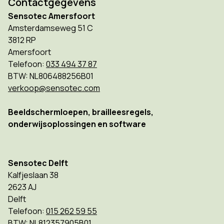
Contactgegevens
Sensotec Amersfoort
Amsterdamseweg 51 C
3812 RP
Amersfoort
Telefoon:
033 494 37 87
BTW: NL806488256B01
verkoop@sensotec.com
Beeldschermloepen, brailleesregels,
onderwijsoplossingen en software
Sensotec Delft
Kalfjeslaan 38
2623 AJ
Delft
Telefoon:
015 262 59 55
BTW: NL812357905B01