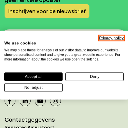
Inschrijven voor de nieuwsbrief
Privacy policy
We use cookies
We may place these for analysis of our visitor data, to improve our website,
show personalised content and to give you a great website experience. For
more information about the cookies we use open the settings.
Sensotec maakt deel uit van de
Accept all
Deny
Allkind Group
No, adjust
Contactgegevens
Sensotec Amersfoort