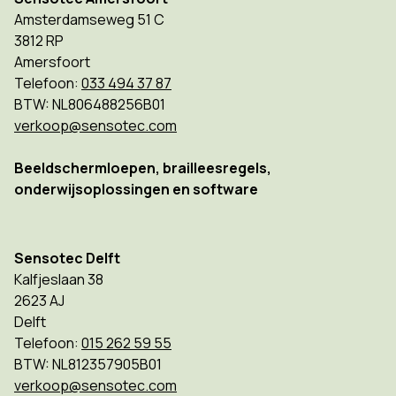
Amsterdamseweg 51 C
3812 RP
Amersfoort
Telefoon:
033 494 37 87
BTW: NL806488256B01
verkoop@sensotec.com
Beeldschermloepen, brailleesregels,
onderwijsoplossingen en software
Sensotec Delft
Kalfjeslaan 38
2623 AJ
Delft
Telefoon:
015 262 59 55
BTW: NL812357905B01
verkoop@sensotec.com