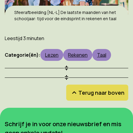
Sfeerafbeelding [NL-L] De laatste maanden van het
schooljaar: tijd voor de eindsprint in rekenen en taal
Leestijd 3 minuten
Categorie(ën):
Lezen
Rekenen
Taal
Terug naar boven
Schrijf je in voor onze nieuwsbrief en mis
geen enkele update!