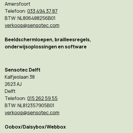
Amersfoort
Telefoon:
033 494 37 87
BTW: NL806488256B01
verkoop@sensotec.com
Beeldschermloepen, brailleesregels,
onderwijsoplossingen en software
Sensotec Delft
Kalfjeslaan 38
2623 AJ
Delft
Telefoon:
015 262 59 55
BTW: NL812357905B01
verkoop@sensotec.com
Gobox/Daisybox/Webbox