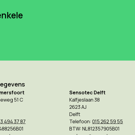
enkele
gegevens
mersfoort
Sensotec Delft
eweg 51 C
Kalfjeslaan 38
2623 AJ
Delft
3 494 37 87
Telefoon:
015 262 59 55
488256B01
BTW: NL812357905B01