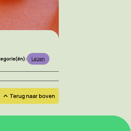
egorie(ën):
Lezen
Terug naar boven