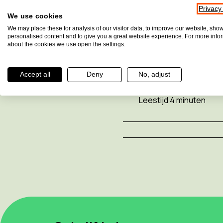
Privacy
We use cookies
We may place these for analysis of our visitor data, to improve our website, sho
personalised content and to give you a great website experience. For more info
about the cookies we use open the settings.
Sfeerafbeelding [NL-L] He
Accept all
Deny
No, adjust
Leestijd 4 minuten