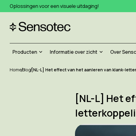
Oplossingen voor een visuele uitdaging!
Producten
Informatie over zicht
Over Sens
Home
Blog
[NL-L] Het effect van het aanleren van klank-lett
[NL-L] Het ef
letterkoppel