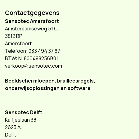
Contactgegevens
Sensotec Amersfoort
Amsterdamseweg 51 C
3812 RP
Amersfoort
Telefoon:
033 494 37 87
BTW: NL806488256B01
verkoop@sensotec.com
Beeldschermloepen, brailleesregels,
onderwijsoplossingen en software
Sensotec Delft
Kalfjeslaan 38
2623 AJ
Delft