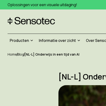
Oplossingen voor een visuele uitdaging!
Producten
Informatie over zicht
Over Sens
Home
Blog
[NL-L] Onderwijs in een tijd van AI
[NL-L] Onderw