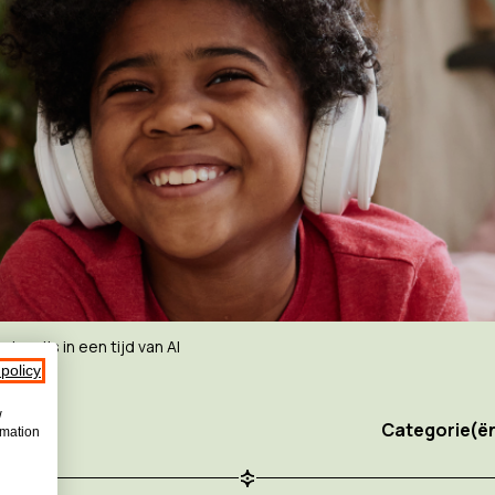
derwijs in een tijd van AI
 policy
w
Categorie(ën
rmation