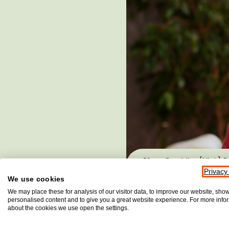
Sfeerafbeelding [NL-L] On
Privacy
We use cookies
We may place these for analysis of our visitor data, to improve our website, sho
Leestijd 4 minuten
personalised content and to give you a great website experience. For more info
about the cookies we use open the settings.