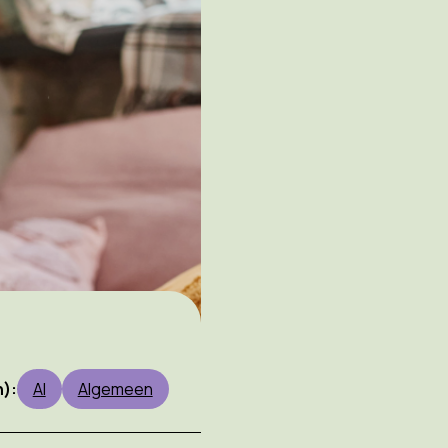
):
AI
Algemeen