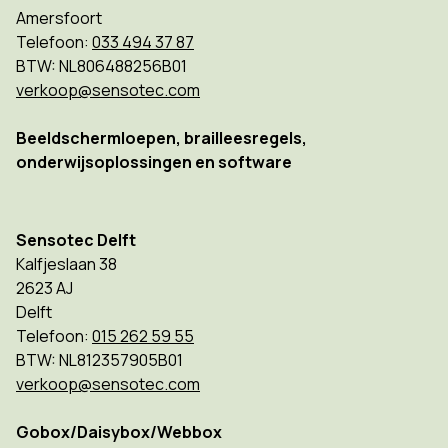
Amersfoort
Telefoon:
033 494 37 87
BTW: NL806488256B01
verkoop@sensotec.com
Beeldschermloepen, brailleesregels,
onderwijsoplossingen en software
Sensotec Delft
Kalfjeslaan 38
2623 AJ
Delft
Telefoon:
015 262 59 55
BTW: NL812357905B01
verkoop@sensotec.com
Gobox/Daisybox/Webbox