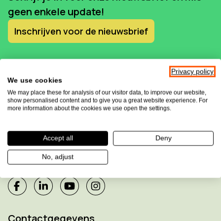
geen enkele update!
Inschrijven voor de nieuwsbrief
Privacy policy
We use cookies
We may place these for analysis of our visitor data, to improve our website,
show personalised content and to give you a great website experience. For
more information about the cookies we use open the settings.
Accept all
Deny
Sensotec maakt deel uit van de
Allkind Group
No, adjust
Contactgegevens