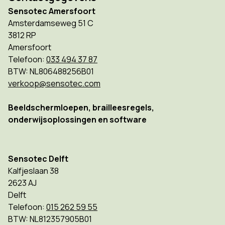
Sensotec Amersfoort
Amsterdamseweg 51 C
3812 RP
Amersfoort
Telefoon:
033 494 37 87
BTW: NL806488256B01
verkoop@sensotec.com
Beeldschermloepen, brailleesregels,
onderwijsoplossingen en software
Sensotec Delft
Kalfjeslaan 38
2623 AJ
Delft
Telefoon:
015 262 59 55
BTW: NL812357905B01