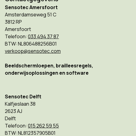
Sensotec Amersfoort
Amsterdamseweg 51 C
3812 RP
Amersfoort
Telefoon:
033 494 37 87
BTW: NL806488256B01
verkoop@sensotec.com
Beeldschermloepen, brailleesregels,
onderwijsoplossingen en software
Sensotec Delft
Kalfjeslaan 38
2623 AJ
Delft
Telefoon:
015 262 59 55
BTW: NL812357905B01