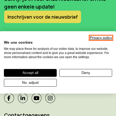
geen enkele update!
Inschrijven voor de nieuwsbrief
Privacy policy
We use cookies
We may place these for analysis of our visitor data, to improve our website,
show personalised content and to give you a great website experience. For
more information about the cookies we use open the settings.
Accept all
Deny
Sensotec maakt deel uit van de
Allkind Group
No, adjust
Contactgegevens