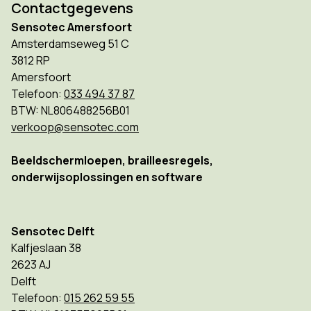
Contactgegevens
Sensotec Amersfoort
Amsterdamseweg 51 C
3812 RP
Amersfoort
Telefoon:
033 494 37 87
BTW: NL806488256B01
verkoop@sensotec.com
Beeldschermloepen, brailleesregels,
onderwijsoplossingen en software
Sensotec Delft
Kalfjeslaan 38
2623 AJ
Delft
Telefoon:
015 262 59 55