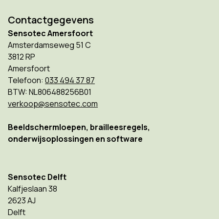
Contactgegevens
Sensotec Amersfoort
Amsterdamseweg 51 C
3812 RP
Amersfoort
Telefoon:
033 494 37 87
BTW: NL806488256B01
verkoop@sensotec.com
Beeldschermloepen, brailleesregels,
onderwijsoplossingen en software
Sensotec Delft
Kalfjeslaan 38
2623 AJ
Delft