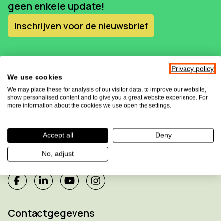
geen enkele update!
Inschrijven voor de nieuwsbrief
Privacy policy
We use cookies
We may place these for analysis of our visitor data, to improve our website,
show personalised content and to give you a great website experience. For
more information about the cookies we use open the settings.
Sensotec maakt deel uit van de
Accept all
Deny
Allkind Group
No, adjust
Contactgegevens