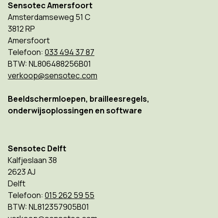
Sensotec Amersfoort
Amsterdamseweg 51 C
3812 RP
Amersfoort
Telefoon:
033 494 37 87
BTW: NL806488256B01
verkoop@sensotec.com
Beeldschermloepen, brailleesregels,
onderwijsoplossingen en software
Sensotec Delft
Kalfjeslaan 38
2623 AJ
Delft
Telefoon:
015 262 59 55
BTW: NL812357905B01