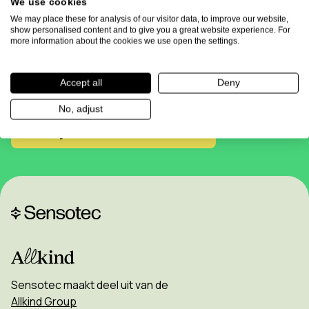
We use cookies
Terug naar boven
We may place these for analysis of our visitor data, to improve our website,
show personalised content and to give you a great website experience. For
more information about the cookies we use open the settings.
Schrijf je in voor onze nieuwsbrief en mis
Accept all
Deny
geen enkele update!
No, adjust
Inschrijven voor de nieuwsbrief
Sensotec maakt deel uit van de
Allkind Group