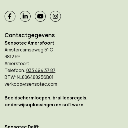
Contactgegevens
Sensotec Amersfoort
Amsterdamseweg 51 C
3812 RP
Amersfoort
Telefoon:
033 494 37 87
BTW: NL806488256B01
verkoop@sensotec.com
Beeldschermloepen, brailleesregels,
onderwijsoplossingen en software
Sensotec Delft