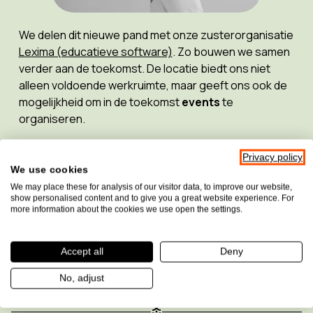
We delen dit nieuwe pand met onze zusterorganisatie
Lexima (educatieve software)
. Zo bouwen we samen
verder aan de toekomst. De locatie biedt ons niet
alleen voldoende werkruimte, maar geeft ons ook de
mogelijkheid om in de toekomst
events
te
organiseren.
Wens je op de hoogte te blijven van onze plannen?
Privacy policy
Volg dan onze website, mailings en sociale
We use cookies
mediakanalen voor meer informatie over onze
We may place these for analysis of our visitor data, to improve our website,
show personalised content and to give you a great website experience. For
activiteiten.
more information about the cookies we use open the settings.
Het nieuwe adres van Sensotec Amersfoort
:
Amsterdamseweg 51 C, 3812 RB Amersfoort.
Accept all
Deny
Ons
telefoonnummer
blijft hetzelfde: 033 494 37 87.
No, adjust