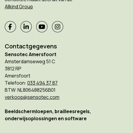
Allkind Group
Contactgegevens
Sensotec Amersfoort
Amsterdamseweg 51 C
3812 RP
Amersfoort
Telefoon:
033 494 37 87
BTW: NL806488256B01
verkoop@sensotec.com
Beeldschermloepen, brailleesregels,
onderwijsoplossingen en software