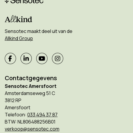
Sensotec maakt deel uit van de
Allkind Group
Contactgegevens
Sensotec Amersfoort
Amsterdamseweg 51 C
3812 RP
Amersfoort
Telefoon:
033 494 37 87
BTW: NL806488256B01
verkoop@sensotec.com