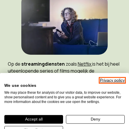
Op de
streamingdiensten
zoals
Netflix
is het bij heel
uiteenlopende series of films mogelijk de
audiodescriptie in te schakelen voor het
Frans of
Privacy policy
Engels
. Ga hiervoor naar de taalopties.
Meer uitleg
We use cookies
vind je hier.
We may place these for analysis of our visitor data, to improve our website,
show personalised content and to give you a great website experience. For
more information about the cookies we use open the settings.
Je leest het, genieten van een leuk, interessant of
spannend programma kan ook als slechtziende of
blinde!
Accept all
Deny