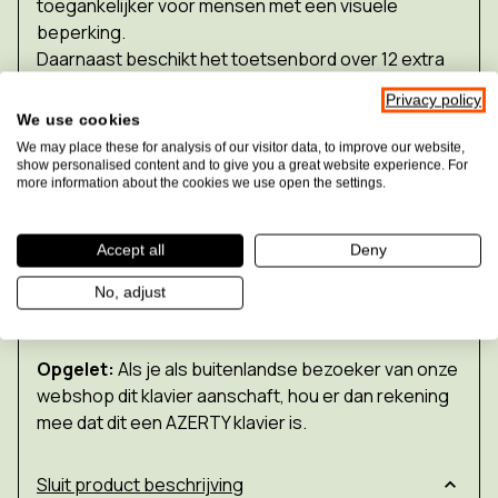
toegankelijker voor mensen met een visuele
beperking.
Daarnaast beschikt het toetsenbord over 12 extra
functietoetsen waarmee je snel toegang krijgt tot
Privacy policy
de voornaamste functies van de ZoomText
We use cookies
vergrotingssoftware : de ZoomText
We may place these for analysis of our visitor data, to improve our website,
functietoetsen.
show personalised content and to give you a great website experience. For
more information about the cookies we use open the settings.
De beschikbare variaties zijn een zwart
toetsenbord met witte letters (Franse azerty) of
Accept all
Deny
gele toetsen met zwarte letters (Belgische azerty).
No, adjust
Opgelet:
Als je als buitenlandse bezoeker van onze
webshop dit klavier aanschaft, hou er dan rekening
mee dat dit een AZERTY klavier is.
Sluit product beschrijving