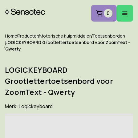
0
Home
Producten
Motorische hulpmiddelen
Toetsenborden
LOGICKEYBOARD Grootlettertoetsenbord voor ZoomText -
Qwerty
LOGICKEYBOARD
Grootlettertoetsenbord voor
ZoomText - Qwerty
Merk:
Logickeyboard