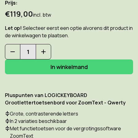
Prijs:
€119,00
incl. btw
Let op!
Selecteer eerst een optie alvorens dit product in
de winkelwagen te plaatsen.
Hoeveelheid
Hoeveelheid
verlagen
verhogen
van
van
LOGICKEYBOARD
LOGICKEYBOARD
Grootlettertoetsenbord
Grootlettertoetsenbord
voor
voor
ZoomText
ZoomText
-
-
Pluspunten van LOGICKEYBOARD
Qwerty
Qwerty
Grootlettertoetsenbord voor ZoomText - Qwerty
Grote, contrasterende letters
In 2 variaties beschikbaar
Met functietoetsen voor de vergrotingssoftware
ZoomText