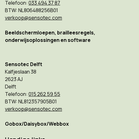
Telefoon:
033 494 37 87
BTW: NL806488256B01
verkoop@sensotec.com
Beeldschermloepen, brailleesregels,
onderwijsoplossingen en software
Sensotec Delft
Kalfjeslaan 38
2623 AJ
Delft
Telefoon:
015 262 59 55
BTW: NL812357905B01
verkoop@sensotec.com
Gobox/Daisybox/Webbox