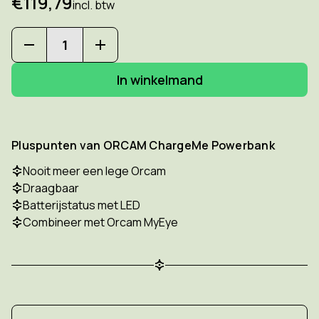
€119,79
incl. btw
Hoeveelheid
Hoeveelheid
verlagen
verhogen
van
van
ORCAM
ORCAM
ChargeMe
ChargeMe
Powerbank
Powerbank
Pluspunten van ORCAM ChargeMe Powerbank
Nooit meer een lege Orcam
Draagbaar
Batterijstatus met LED
Combineer met Orcam MyEye