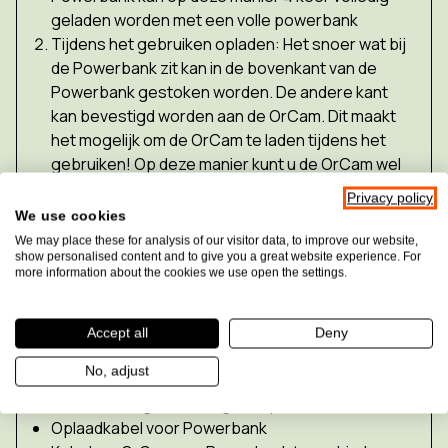
geladen worden met een volle powerbank
Tijdens het gebruiken opladen: Het snoer wat bij
de Powerbank zit kan in de bovenkant van de
Powerbank gestoken worden. De andere kant
kan bevestigd worden aan de OrCam. Dit maakt
het mogelijk om de OrCam te laden tijdens het
gebruiken! Op deze manier kunt u de OrCam wel
10 uur onafgebroken gebruiken.
Privacy policy
We use cookies
Met de handige clip aan de achterkant kunt u de
We may place these for analysis of our visitor data, to improve our website,
Powerbank makkelijk aan uw kleding bevestigen. De
show personalised content and to give you a great website experience. For
more information about the cookies we use open the settings.
4 LED-lampjes geven de batterijstatus van de
Powerbank aan.
Accept all
Deny
In de doos:
No, adjust
OrCam ChargeMe draagbare powerbank
Oplaadkabel voor Powerbank