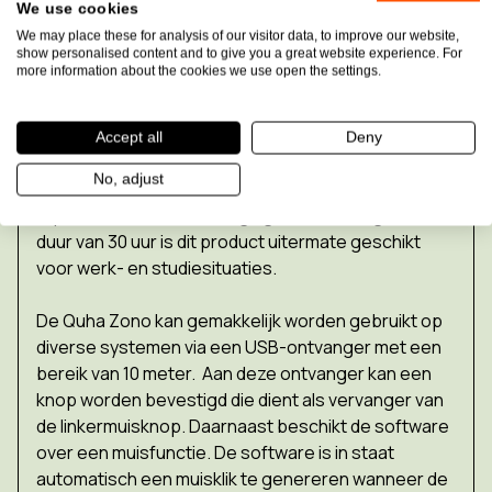
We use cookies
We may place these for analysis of our visitor data, to improve our website,
show personalised content and to give you a great website experience. For
more information about the cookies we use open the settings.
Door het beperkte gewicht van slechts 23 gram, het
compacte design en de diverse bevestigingsopties
kan de Quha Zono gemakkelijk worden bevestigd
Accept all
Deny
aan het lichaam. Er zijn verschillende mogelijkheden
No, adjust
om de Quha Zono te dragen, zoals hoofdbanden en
clips voor een brilbevestiging. Door de lange accu
duur van 30 uur is dit product uitermate geschikt
voor werk- en studiesituaties.
De Quha Zono kan gemakkelijk worden gebruikt op
diverse systemen via een USB-ontvanger met een
bereik van 10 meter. Aan deze ontvanger kan een
knop worden bevestigd die dient als vervanger van
de linkermuisknop. Daarnaast beschikt de software
over een muisfunctie. De software is in staat
automatisch een muisklik te genereren wanneer de