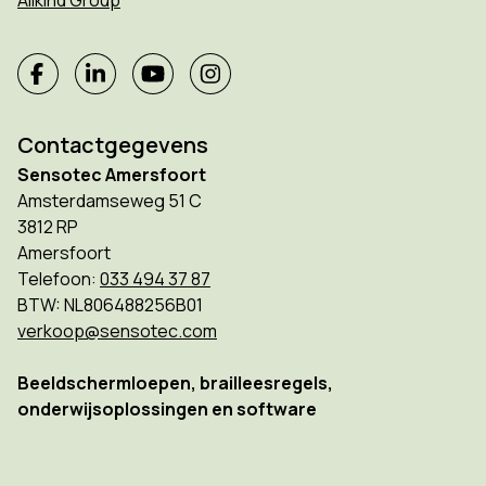
Contactgegevens
Sensotec Amersfoort
Amsterdamseweg 51 C
3812 RP
Amersfoort
Telefoon:
033 494 37 87
BTW: NL806488256B01
verkoop@sensotec.com
Beeldschermloepen, brailleesregels,
onderwijsoplossingen en software