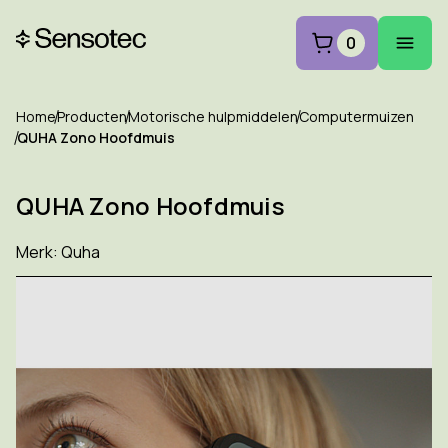
0
Home
Producten
Motorische hulpmiddelen
Computermuizen
QUHA Zono Hoofdmuis
QUHA Zono Hoofdmuis
Merk:
Quha