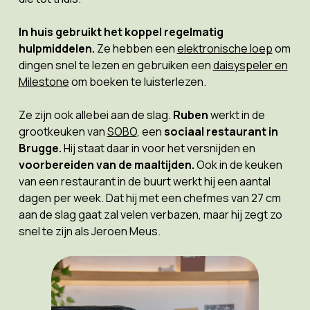
In huis gebruikt het koppel regelmatig
hulpmiddelen.
Ze hebben een
elektronische loep
om
dingen snel te lezen en gebruiken een
daisyspeler en
Milestone
om boeken te luisterlezen.
Ze zijn ook allebei aan de slag.
Ruben
werkt in de
grootkeuken van
SOBO
, een
sociaal restaurant in
Brugge.
Hij staat daar in voor het versnijden en
voorbereiden van de maaltijden.
Ook in de keuken
van een restaurant in de buurt werkt hij een aantal
dagen per week. Dat hij met een chefmes van 27 cm
aan de slag gaat zal velen verbazen, maar hij zegt zo
snel te zijn als Jeroen Meus.