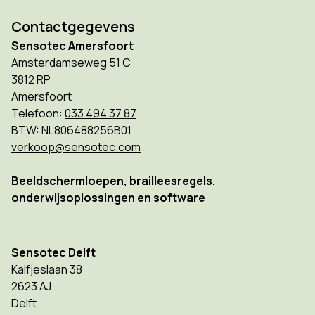
Contactgegevens
Sensotec Amersfoort
Amsterdamseweg 51 C
3812 RP
Amersfoort
Telefoon:
033 494 37 87
BTW: NL806488256B01
verkoop@sensotec.com
Beeldschermloepen, brailleesregels,
onderwijsoplossingen en software
Sensotec Delft
Kalfjeslaan 38
2623 AJ
Delft