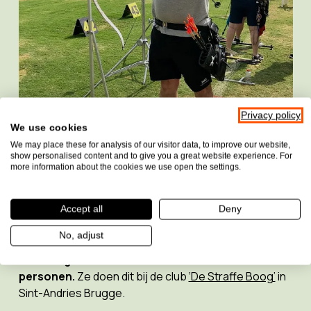
Privacy policy
We use cookies
We may place these for analysis of our visitor data, to improve our website,
show personalised content and to give you a great website experience. For
more information about the cookies we use open the settings.
Accept all
Deny
Wereldkampioen boogschieten
No, adjust
Ja, je leest het goed. Ruben en Kathleen
doen beiden
aan boogschieten voor slechtziende en blinde
personen.
Ze doen dit bij de club
‘De Straffe Boog’
in
Sint-Andries Brugge.