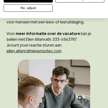
Als zusterbedrijf van Sensotec Delft en Sensotec
No, adjust
België (
Allkind group
), bundelen wij onze krachten
voor het ontwikkelen en leveren van hulpmiddelen
voor mensen met een lees-of leeruitdaging.
Voor
meer informatie over de vacature
kan je
bellen met Ellen Altenrath, 033-4943787.
Je kunt jouw reactie sturen aan
ellen.altenrath@sensotec.com
.