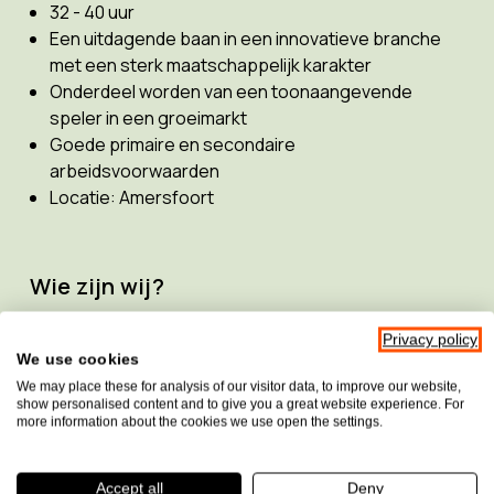
32 - 40 uur
Een uitdagende baan in een innovatieve branche
met een sterk maatschappelijk karakter
Onderdeel worden van een toonaangevende
speler in een groeimarkt
Goede primaire en secondaire
arbeidsvoorwaarden
Locatie: Amersfoort
Wie zijn wij?
Sensotec
is gespecialiseerd in de ontwikkeling,
Privacy policy
advisering, verkoop, plaatsing en service van
We use cookies
innovatieve oplossingen voor
slechtziende en
We may place these for analysis of our visitor data, to improve our website,
show personalised content and to give you a great website experience. For
blinde mensen verspreid over Nederland en
more information about the cookies we use open the settings.
België
. Hierbij kun je denken aan camerasystemen,
voorleesapparaten en computeraanpassingen.
Accept all
Deny