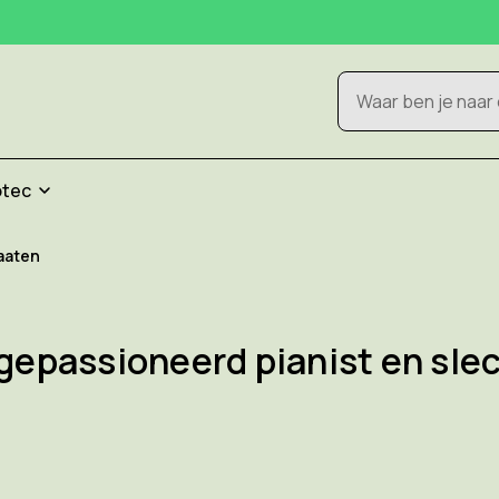
Zoeken
otec
aaten
 gepassioneerd pianist en sle