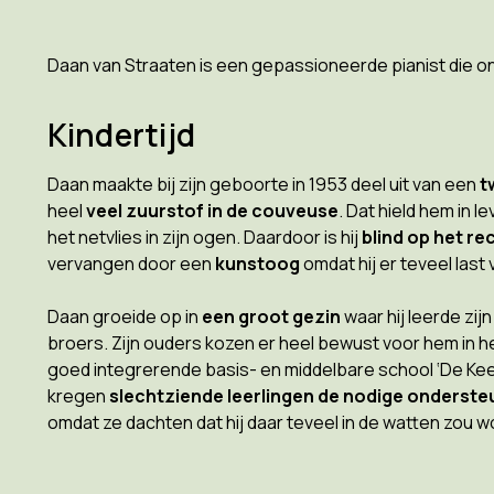
Daan van Straaten is een gepassioneerde pianist die on
Kindertijd
Daan maakte bij zijn geboorte in 1953 deel uit van een
t
heel
veel zuurstof in de couveuse
. Dat hield hem in 
het netvlies in zijn ogen. Daardoor is hij
blind op het re
vervangen door een
kunstoog
omdat hij er teveel last
Daan groeide op in
een groot gezin
waar hij leerde zij
broers. Zijn ouders kozen er heel bewust voor hem in h
goed integrerende basis- en middelbare school ‘De Kees
kregen
slechtziende leerlingen de nodige onderste
omdat ze dachten dat hij daar teveel in de watten zou