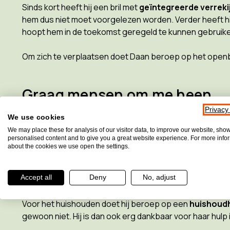
Sinds kort heeft hij een bril met
geïntegreerde verrekij
hem dus niet moet voorgelezen worden. Verder heeft h
hoopt hem in de toekomst geregeld te kunnen gebruike
Om zich te verplaatsen doet Daan beroep op het openbaa
Graag mensen om me heen
Privacy
Daan geeft aan een
groot sociaal netwerk
te hebben m
We use cookies
studentenhuis
en vormt er de verbindende factor voor
We may place these for analysis of our visitor data, to improve our website, sho
personalised content and to give you a great website experience. For more info
Studenten Corps. Verder speelt hij regelmatig
piano op
about the cookies we use open the settings.
Hij geniet er ook van af en toe alleen te zijn. Hij houdt va
van zichzelf een echte infojunk te zijn.
Accept all
Deny
No, adjust
Voor het huishouden doet hij beroep op een
huishoud
gewoon niet. Hij is dan ook erg dankbaar voor haar hulp in