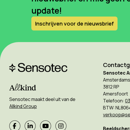
update!
Inschrijven voor de nieuwsbrief
Contact
Sensotec A
Amsterdams
3812 RP
Amersfoort
Sensotec maakt deel uit van de
Telefoon:
03
Allkind Group
BTW: NL806
verkoop@se
Beeldscherm