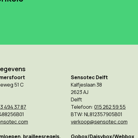
gegevens
mersfoort
Sensotec Delft
eweg 51 C
Kalfjeslaan 38
2623 AJ
Delft
3 494 37 87
Telefoon:
015 262 59 55
488256B01
BTW: NL812357905B01
nsotec.com
verkoop@sensotec.com
loepen, brailleesregels,
Gobox/Daisybox/Webbox