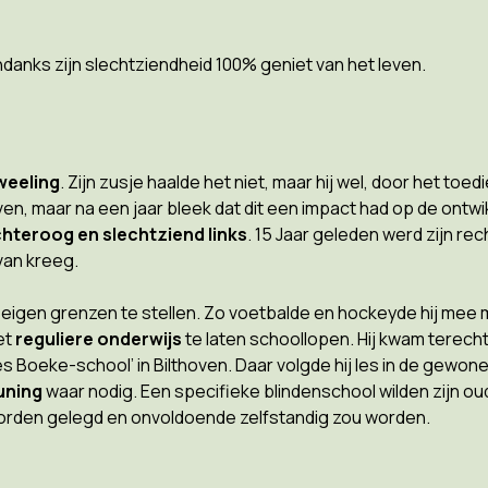
danks zijn slechtziendheid 100% geniet van het leven.
weeling
. Zijn zusje haalde het niet, maar hij wel, door het toe
leven, maar na een jaar bleek dat dit een impact had op de ontwi
chteroog en slechtziend links
. 15 Jaar geleden werd zijn re
 van kreeg.
n eigen grenzen te stellen. Zo voetbalde en hockeyde hij mee m
et
reguliere onderwijs
te laten schoollopen. Hij kwam terech
 Boeke-school’ in Bilthoven. Daar volgde hij les in de gewone
uning
waar nodig. Een specifieke blindenschool wilden zijn ou
 worden gelegd en onvoldoende zelfstandig zou worden.