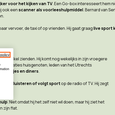
ker voor het kijken van TV
. Een Go-box interesseert hem niet
ij ook een
scanner als voorleeshulpmiddel
. Bernard van Se
n.
r vervoer, de taxi of op vrienden. Hij gaat graag
live sport 
 policy
et enkel zienden. Hij komt nog wekelijks in zijn vroegere
 generaties huisgenoten, leden van het Utrechts
w
rmation
 feestjes en diners
.
n
radio luisteren of volgt sport
op de radio of TV. Hij zegt
hulp
. Niet omdat hij het zelf niet wil doen, maar hij ziet het
 zijn flat.