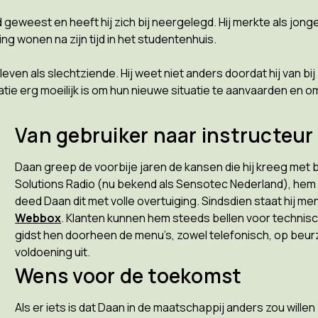
eweest en heeft hij zich bij neergelegd. Hij merkte als jonge
ng wonen na zijn tijd in het studentenhuis.
ven als slechtziende. Hij weet niet anders doordat hij van bij 
e erg moeilijk is om hun nieuwe situatie te aanvaarden en o
Van gebruiker naar instructeur
Daan greep de voorbije jaren de kansen die hij kreeg met 
Solutions Radio (nu bekend als Sensotec Nederland), hem
deed Daan dit met volle overtuiging. Sindsdien staat hij me
Webbox
. Klanten kunnen hem steeds bellen voor technisch 
gidst hen doorheen de menu’s, zowel telefonisch, op beurzen
voldoening uit.
Wens voor de toekomst
Als er iets is dat Daan in de maatschappij anders zou willen 