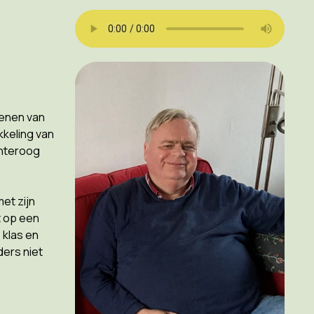
dienen van
kkeling van
chteroog
et zijn
t op een
 klas en
ders niet