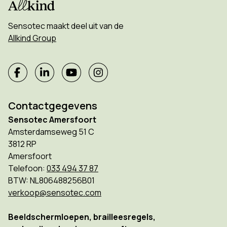
Sensotec maakt deel uit van de
Allkind Group
Contactgegevens
Sensotec Amersfoort
Amsterdamseweg 51 C
3812 RP
Amersfoort
Telefoon:
033 494 37 87
BTW: NL806488256B01
verkoop@sensotec.com
Beeldschermloepen, brailleesregels,