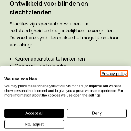
Ontwikkeld voor blinden en
slechtzienden
Stactiles zijn speciaal ontworpen om
zelfstandigheid en toegankelijkheid te vergroten.
De voelbare symbolen maken het mogelijk om door
aanraking:
Keukenapparatuur te herkennen
Opbergdozen te labelen
Schakelaars en bedieningselementen te
Privacy policy
We use cookies
onderscheiden
Gereedschappen te identificeren
We may place these for analysis of our visitor data, to improve our website,
show personalised content and to give you a great website experience. For
Educatief materiaal toegankelijk te maken
more information about the cookies we use open the settings.
Ze zijn niet alleen geschikt voor mensen met een
Accept all
Deny
visuele beperking, maar ook voor mantelzorgers,
begeleiders, leerkrachten, ergotherapeuten en
No, adjust
organisaties die inclusie belangrijk vinden.