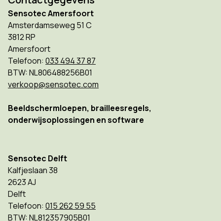
Sensotec Amersfoort
Amsterdamseweg 51 C
3812 RP
Amersfoort
Telefoon:
033 494 37 87
BTW: NL806488256B01
verkoop@sensotec.com
Beeldschermloepen, brailleesregels,
onderwijsoplossingen en software
Sensotec Delft
Kalfjeslaan 38
2623 AJ
Delft
Telefoon:
015 262 59 55
BTW: NL812357905B01