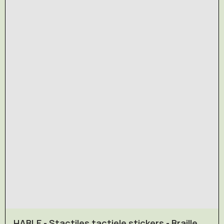
HABLE - Stactiles tactiele stickers - Braille