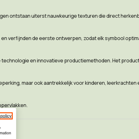
gen ontstaan uiterst nauwkeurige texturen die direct herkenb
n en verfijnden de eerste ontwerpen, zodat elk symbool optima
echnologie en innovatieve productiemethoden. Het productiep
eperking, maar ook aantrekkelijk voor kinderen, leerkrachten
ppervlakken.
 policy
w
rmation