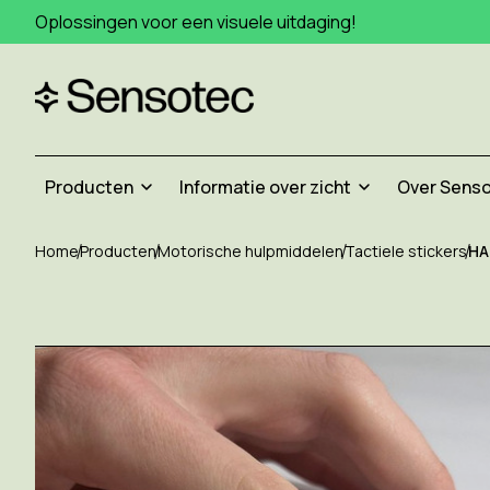
Oplossingen voor een visuele uitdaging!
Producten
Informatie over zicht
Over Sens
Home
Producten
Motorische hulpmiddelen
Tactiele stickers
HAB