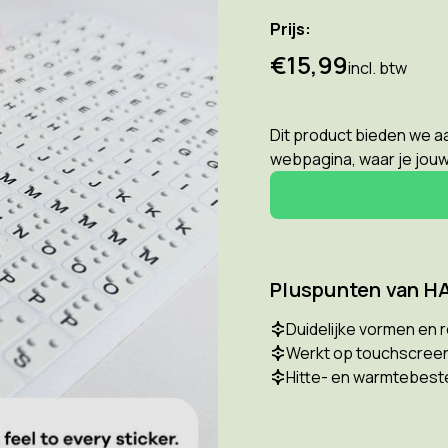
Prijs:
€15,99
incl. btw
Dit product bieden we aa
webpagina, waar je jou
Pluspunten van HAB
Duidelijke vormen en r
Werkt op touchscree
Hitte- en warmtebest