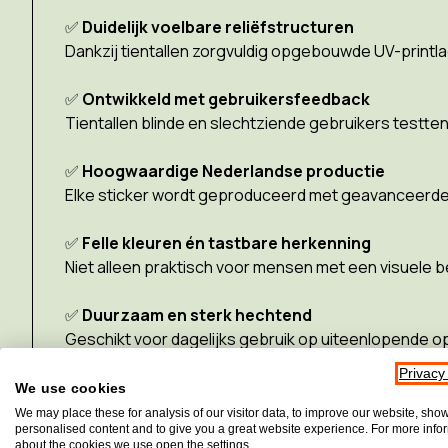
✅
Duidelijk voelbare reliëfstructuren
Dankzij tientallen zorgvuldig opgebouwde UV-printla
✅
Ontwikkeld met gebruikersfeedback
Tientallen blinde en slechtziende gebruikers testte
✅
Hoogwaardige Nederlandse productie
Elke sticker wordt geproduceerd met geavanceerde t
✅
Felle kleuren én tastbare herkenning
Niet alleen praktisch voor mensen met een visuele b
✅
Duurzaam en sterk hechtend
Geschikt voor dagelijks gebruik op uiteenlopende o
Privacy
We use cookies
We may place these for analysis of our visitor data, to improve our website, sho
Toepassingen van Stactiles
personalised content and to give you a great website experience. For more info
about the cookies we use open the settings.