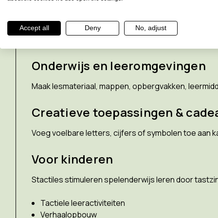
Apparaten toegankelijk maken
Accept all
Deny
No, adjust
Voorzie huishoudelijke apparaten, koffiemachines,
Onderwijs en leeromgevingen
Maak lesmateriaal, mappen, opbergvakken, leermiddele
Creatieve toepassingen & cade
Voeg voelbare letters, cijfers of symbolen toe aan
Voor kinderen
Stactiles stimuleren spelenderwijs leren door tastzi
Tactiele leeractiviteiten
Verhaalopbouw