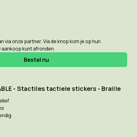
n via onze partner. Via de knop kom je op hun
w aankoop kunt afronden.
Bestel nu
LE - Stactiles tactiele stickers - Braille
elief
ns
endig