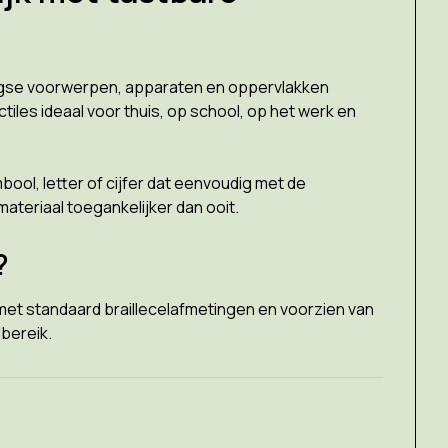
aagse voorwerpen, apparaten en oppervlakken
iles ideaal voor thuis, op school, op het werk en
ool, letter of cijfer dat eenvoudig met de
teriaal toegankelijker dan ooit.
?
n met standaard braillecelafmetingen en voorzien van
dbereik.