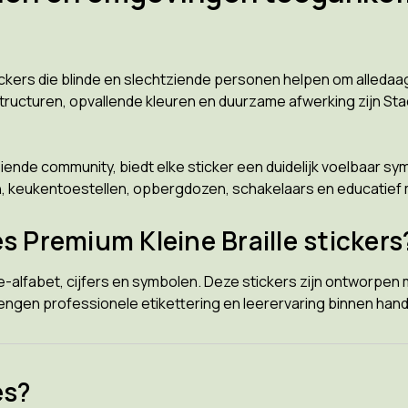
tickers die blinde en slechtziende personen helpen om alled
tructuren, opvallende kleuren en duurzame afwerking zijn Stact
ende community, biedt elke sticker een duidelijk voelbaar symb
, keukentoestellen, opbergdozen, schakelaars en educatief ma
s Premium Kleine Braille stickers
lle-alfabet, cijfers en symbolen. Deze stickers zijn ontworpe
rengen professionele etikettering en leerervaring binnen han
es?