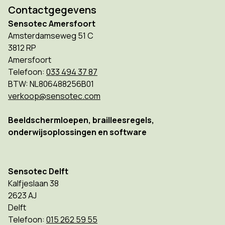
Contactgegevens
Sensotec Amersfoort
Amsterdamseweg 51 C
3812 RP
Amersfoort
Telefoon:
033 494 37 87
BTW: NL806488256B01
verkoop@sensotec.com
Beeldschermloepen, brailleesregels,
onderwijsoplossingen en software
Sensotec Delft
Kalfjeslaan 38
2623 AJ
Delft
Telefoon:
015 262 59 55